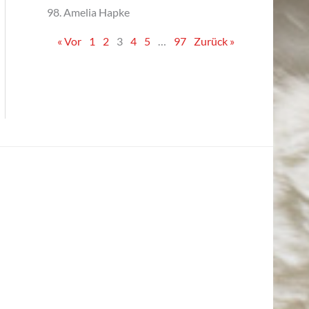
98. Amelia Hapke
« Vor
1
2
3
4
5
…
97
Zurück »