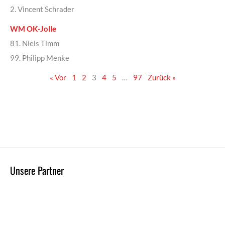
2. Vincent Schrader
WM OK-Jolle
81. Niels Timm
99. Philipp Menke
« Vor
1
2
3
4
5
…
97
Zurück »
Unsere Partner