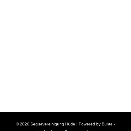
© 2026
Seglervereinigung Hüde
| Powered by
Bunte -