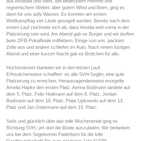
aus Amanda und Niels. Bei bedecktem Himmel und
regnerischem Wetter, aber gutem Wind und Böen, ging es
dann für uns aufs Wasser. Es konnten am ersten
Wettkampftag vier Läufe gesegelt werden. Bereits nach dem
ersten Lauf zeichnete sich ab, dass Amelia weit vorne in der
Platzierung sein wird. Am Abend gab es Burger und wir durften
beim DFB-Pokalfinale mitfiebern. Einige von uns packten
Zelte aus und andere schliefen im Auto. Nach einem lustigen
Abend und einer kurzen Nacht gab es Brötchen für alle.
Hochmotiviert starteten wir in den letzten Lauf.
Erfreulicherweise schafften es alle SVH-Segler, eine gute
Platzierung zu erreichen. Herausragenderweise ersegelte
Amelia Hapke den ersten Platz. Aenna Bodmann landete auf
dem 5. Platz, Felix Heilmann auf dem 8. Platz, Jordan
Bodmann auf dem 10. Platz, Pepe Lipkowski auf dem 13.
Platz und Jan Ostermann auf dem 15. Platz.
Stolz und glücklich über das tolle Wochenende ging es
Richtung SVH, um dort die Boote auszuladen. Wir bedanken
uns bei dem Segelverein Paderborn für die tolle