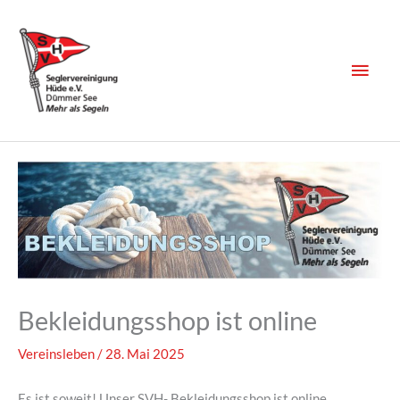
Zum
Inhalt
springen
Haup
Bekleidungsshop ist online
Vereinsleben
/
28. Mai 2025
Es ist soweit! Unser SVH- Bekleidungsshop ist online.