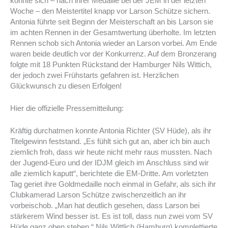
konnte sich – nach ihrer Medaille bei der JEM in der letzten
Woche – den Meistertitel knapp vor Larson Schütze sichern.
Antonia führte seit Beginn der Meisterschaft an bis Larson sie
im achten Rennen in der Gesamtwertung überholte. Im letzten
Rennen schob sich Antonia wieder an Larson vorbei. Am Ende
waren beide deutlich vor der Konkurrenz. Auf dem Bronzerang
folgte mit 18 Punkten Rückstand der Hamburger Nils Wittich,
der jedoch zwei Frühstarts gefahren ist. Herzlichen
Glückwunsch zu diesen Erfolgen!
Hier die offizielle Pressemitteilung:
Kräftig durchatmen konnte Antonia Richter (SV Hüde), als ihr
Titelgewinn feststand. „Es fühlt sich gut an, aber ich bin auch
ziemlich froh, dass wir heute nicht mehr raus mussten. Nach
der Jugend-Euro und der IDJM gleich im Anschluss sind wir
alle ziemlich kaputt“, berichtete die EM-Dritte. Am vorletzten
Tag geriet ihre Goldmedaille noch einmal in Gefahr, als sich ihr
Clubkamerad Larson Schütze zwischenzeitlich an ihr
vorbeischob. „Man hat deutlich gesehen, dass Larson bei
stärkerem Wind besser ist. Es ist toll, dass nun zwei vom SV
Hüde ganz oben stehen.“ Nils Wittlich (Hamburg) komplettierte