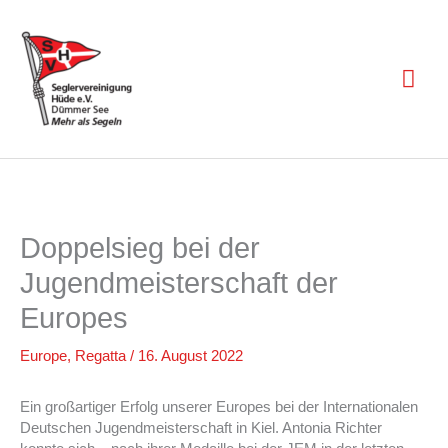
Zum
Inhalt
springen
Hau
Doppelsieg bei der
Jugendmeisterschaft der
Europes
Europe
,
Regatta
/
16. August 2022
Ein großartiger Erfolg unserer Europes bei der Internationalen
Deutschen Jugendmeisterschaft in Kiel. Antonia Richter