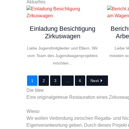
Aktuelles
Einladung Besichtigung
Berich
Zirkuswagen
Arbe
Liebe Jugendmitglieder und Eltern, Wir
Liebe Ve
vom Team des Jugendwagenprojektes
meisten s
möchten…
1
2
3
…
6
Next
Die Idee
Eine originalgetreue Restauration eines Zirkusw
Wieso
Wir wollen Verbindung zwischen Regatta- und Nic
Eigenverantwortung geben. Durch dieses Projekt er