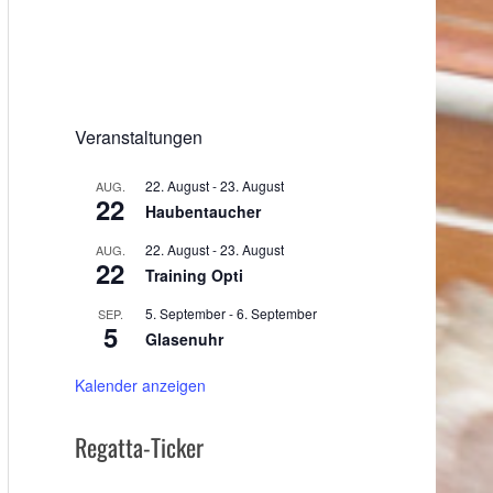
Veranstaltungen
22. August
-
23. August
AUG.
22
Haubentaucher
22. August
-
23. August
AUG.
22
Training Opti
5. September
-
6. September
SEP.
5
Glasenuhr
Kalender anzeigen
Regatta-Ticker