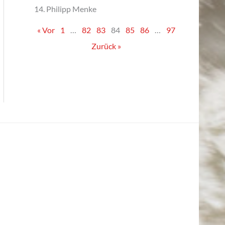
14. Philipp Menke
« Vor
1
…
82
83
84
85
86
…
97
Zurück »