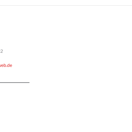
32
web.de