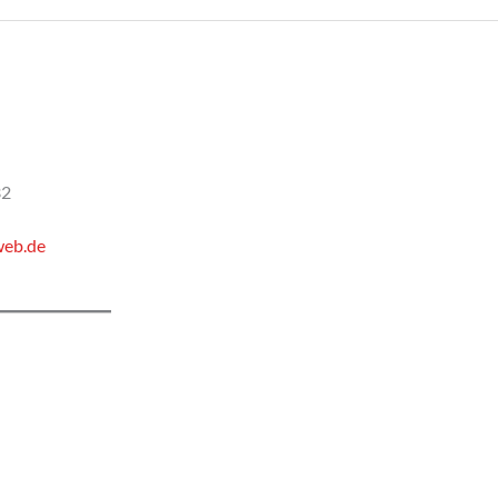
32
web.de