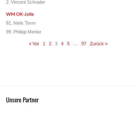
2. Vincent Schrader
WM OK-Jolle
81. Niels Timm
99. Philipp Menke
« Vor
1
2
3
4
5
…
97
Zurück »
Unsere Partner