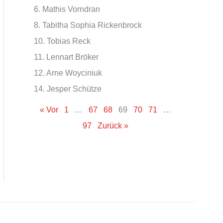
6. Mathis Vorndran
8. Tabitha Sophia Rickenbrock
10. Tobias Reck
11. Lennart Bröker
12. Arne Woyciniuk
14. Jesper Schütze
« Vor
1
…
67
68
69
70
71
…
97
Zurück »