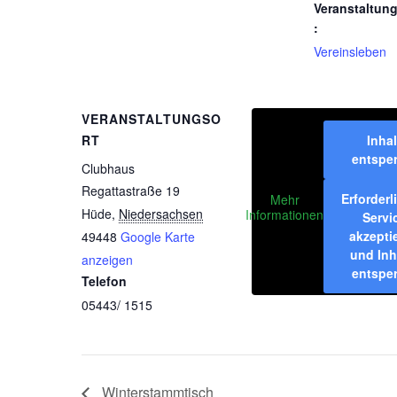
Veranstaltun
:
Vereinsleben
VERANSTALTUNGSO
RT
Inhal
entspe
Clubhaus
Regattastraße 19
Erforderl
Mehr
Hüde
,
Niedersachsen
Informationen
Servi
akzepti
49448
Google Karte
und Inh
anzeigen
entspe
Telefon
05443/ 1515
Winterstammtisch