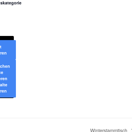
gskategorie
t
rren
ichen
ce
eren
alte
rren
Winterstammtisch