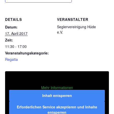
DETAILS
VERANSTALTER
Seglervereinigung Hüde
Datum:
e.V.
17. April 2017
Zeit:
11:30 - 17:00
Veranstaltungskategorie:
Regatta
Mehr Informationen
Inhalt entsperren
Erforderlichen Service akzeptieren und Inhalte
entsperren