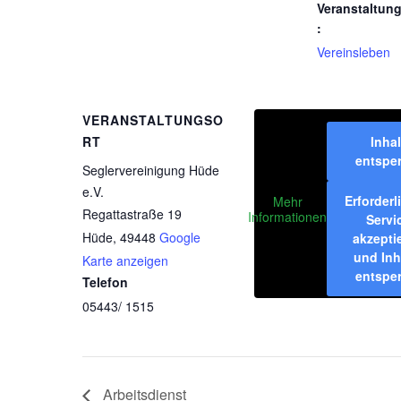
Veranstaltun
:
Vereinsleben
VERANSTALTUNGSO
RT
Inhal
entspe
Seglervereinigung Hüde
e.V.
Erforderl
Mehr
Regattastraße 19
Informationen
Servi
Hüde
,
49448
Google
akzepti
und Inh
Karte anzeigen
entspe
Telefon
05443/ 1515
Arbeitsdienst