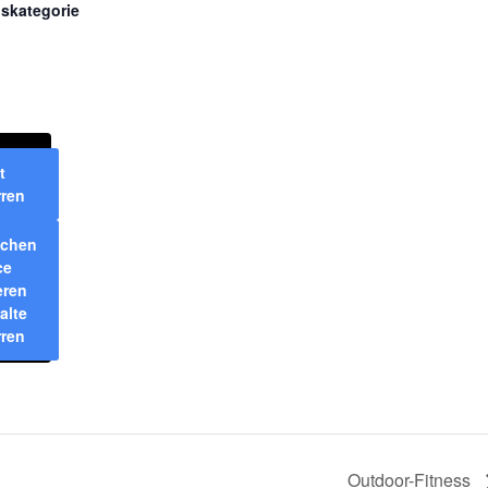
gskategorie
t
rren
ichen
ce
eren
alte
rren
Outdoor-Fitness