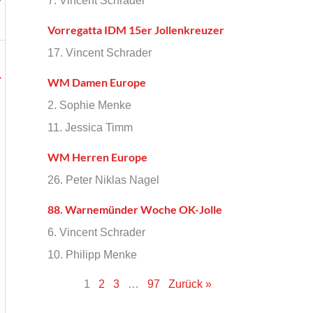
7. Vincent Schrader
Vorregatta IDM 15er Jollenkreuzer
17. Vincent Schrader
→
WM Damen Europe
2. Sophie Menke
11. Jessica Timm
WM Herren Europe
26. Peter Niklas Nagel
88. Warnemünder Woche OK-Jolle
6. Vincent Schrader
10. Philipp Menke
1
2
3
…
97
Zurück »